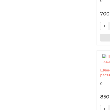
0
700
Шлан
растя
0
850