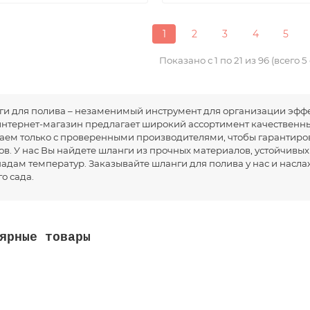
1
2
3
4
5
Показано с 1 по 21 из 96 (всего 
и для полива – незаменимый инструмент для организации эффе
нтернет-магазин предлагает широкий ассортимент качественны
аем только с проверенными производителями, чтобы гарантиров
ов. У нас Вы найдете шланги из прочных материалов, устойчивых
адам температур. Заказывайте шланги для полива у нас и насл
о сада.
ярные товары
армированный ПВХ d=3/4 (19 мм) (20 м) Стандарт