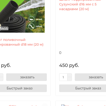
Сузунский d16 мм с 5
насадками (20 м)
г поливочный
ированный d18 мм (20 м)
0
 руб.
450 руб.
заказать
заказать