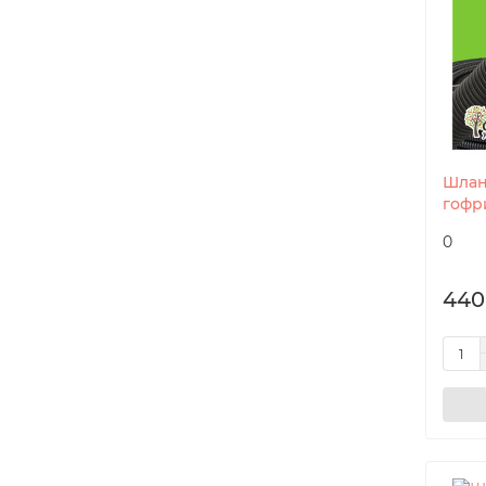
Шлан
гофр
0
440