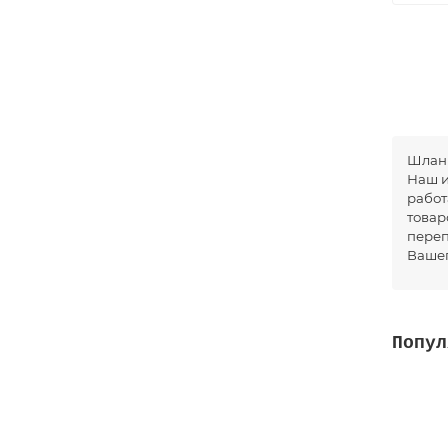
Шланг
Наш и
работ
товар
переп
Вашег
Попул
Шланг 