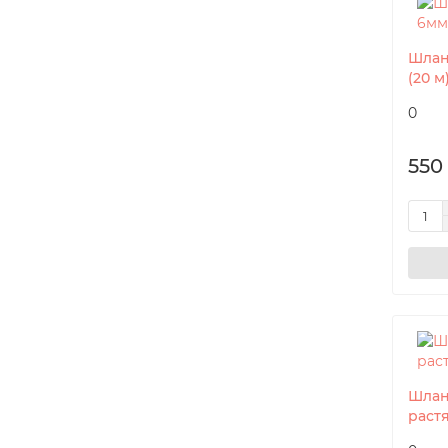
Шлан
(20 м
0
550
Шлан
растя