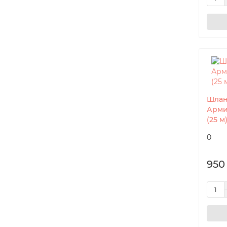
Шлан
Армир
(25 
0
950