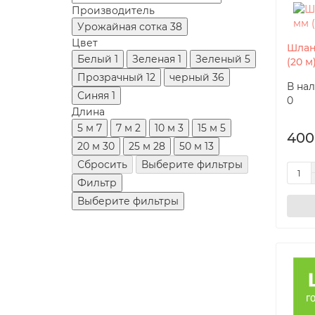
Производитель
Урожайная сотка
38
Цвет
Шлан
Белый
1
Зеленая
1
Зеленый
5
(20 м
Прозрачный
12
черный
36
В на
Синяя
1
0
Длина
5 м
7
7 м
2
10 м
3
15 м
5
400
20 м
30
25 м
28
50 м
13
Сбросить
Выберите фильтры
Фильтр
Выберите фильтры