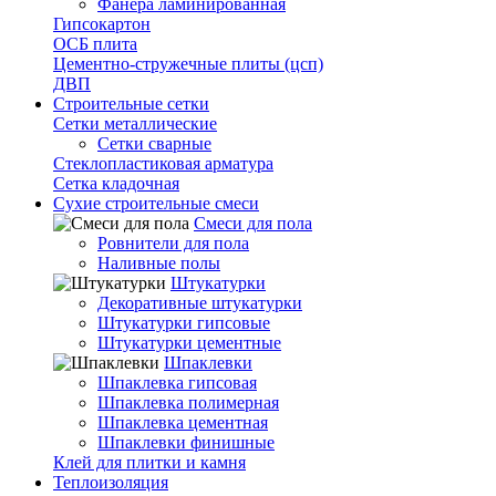
Фанера ламинированная
Гипсокартон
ОСБ плита
Цементно-стружечные плиты (цсп)
ДВП
Строительные сетки
Сетки металлические
Сетки сварные
Стеклопластиковая арматура
Сетка кладочная
Сухие строительные смеси
Смеси для пола
Ровнители для пола
Наливные полы
Штукатурки
Декоративные штукатурки
Штукатурки гипсовые
Штукатурки цементные
Шпаклевки
Шпаклевка гипсовая
Шпаклевка полимерная
Шпаклевка цементная
Шпаклевки финишные
Клей для плитки и камня
Теплоизоляция