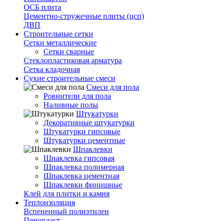
ОСБ плита
Цементно-стружечные плиты (цсп)
ДВП
Строительные сетки
Сетки металлические
Сетки сварные
Стеклопластиковая арматура
Сетка кладочная
Сухие строительные смеси
Смеси для пола
Ровнители для пола
Наливные полы
Штукатурки
Декоративные штукатурки
Штукатурки гипсовые
Штукатурки цементные
Шпаклевки
Шпаклевка гипсовая
Шпаклевка полимерная
Шпаклевка цементная
Шпаклевки финишные
Клей для плитки и камня
Теплоизоляция
Вспененный полиэтилен
Пенопласт