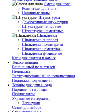
Смеси для пола
Ровнители для пола
Наливные полы
Штукатурки
Декоративные штукатурки
Штукатурки гипсовые
Штукатурки цементные
Шпаклевки
Шпаклевка гипсовая
Шпаклевка полимерная
Шпаклевка цементная
Шпаклевки финишные
Клей для плитки и камня
Теплоизоляция
Вспененный полиэтилен
Пенопласт
Экструдированный пенополистирол
Подложка под ламинат
Товары для дачи и сада
Парники и теплицы
Печное литье
Укрывные материалы
Тарпаулин
Сетки для забора
Стройматериалы