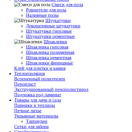
Смеси для пола
Ровнители для пола
Наливные полы
Штукатурки
Декоративные штукатурки
Штукатурки гипсовые
Штукатурки цементные
Шпаклевки
Шпаклевка гипсовая
Шпаклевка полимерная
Шпаклевка цементная
Шпаклевки финишные
Клей для плитки и камня
Теплоизоляция
Вспененный полиэтилен
Пенопласт
Экструдированный пенополистирол
Подложка под ламинат
Товары для дачи и сада
Парники и теплицы
Печное литье
Укрывные материалы
Тарпаулин
Сетки для забора
Стройматериалы