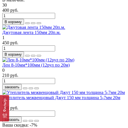
30
400 руб.
В корзину
Джутовая лента 150мм 20п.м.
1
450 руб.
В корзину
Лен 8-10мм*100мм (12рул по 20м)
0
210 руб.
заказать
Утеплитель межвенцовый Джут 150 мм толщина 5-7мм 20м
Фильтр
0
300 руб.
заказать
Ваша скидка: -7%