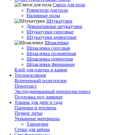
Смеси для пола
Ровнители для пола
Наливные полы
Штукатурки
Декоративные штукатурки
Штукатурки гипсовые
Штукатурки цементные
Шпаклевки
Шпаклевка гипсовая
Шпаклевка полимерная
Шпаклевка цементная
Шпаклевки финишные
Клей для плитки и камня
Теплоизоляция
Вспененный полиэтилен
Пенопласт
Экструдированный пенополистирол
Подложка под ламинат
Товары для дачи и сада
Парники и теплицы
Печное литье
Укрывные материалы
Тарпаулин
Сетки для забора
Стройматериалы