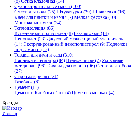
(8)
Сетка кладочная (14)
Сухие строительные смеси (100)
Смеси для пола (25)
Штукатурки (29)
Шпаклевки (16)
Клей для плитки и камня (7)
Мелкая фасовка (10)
Монтажные смеси (24)
Теплоизоляция (86)
Вспененный полиэтилен (8)
Базальтовый (14)
Пенопласт (23)
Джутовый межвенцовый утеплитель
(14)
Экструдированный пенополистирол (9)
Подложка
под ламинат (12)
Товары для дачи и сада (310)
Парники и теплицы (84)
Печное литье (7)
Укрывные
материалы (96)
Товары для полива (96)
Сетки для забора
(27)
Стройматериалы (31)
Газоблок (6)
Цемент (11)
Цемент в Биг бэгах 1тн. (4)
Цемент в мешках (4)
Бренды
Изолар