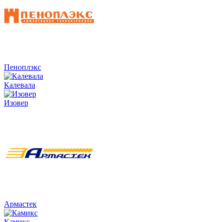
Пеноплэкс
Калевала
Изовер
Армастек
Камикс