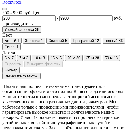
Rockwool
250
-
9900
руб.
Цена
-
руб.
Производитель
Урожайная сотка
38
Цвет
Белый
1
Зеленая
1
Зеленый
5
Прозрачный
12
черный
36
Синяя
1
Длина
5 м
7
7 м
2
10 м
3
15 м
5
20 м
30
25 м
28
50 м
13
Сбросить
Выберите фильтры
Фильтр
Выберите фильтры
Шланги для полива – незаменимый инструмент для
организации эффективного полива Вашего сада или огорода.
Наш интернет-магазин предлагает широкий ассортимент
качественных шлангов различных длин и диаметров. Мы
работаем только с проверенными производителями, чтобы
гарантировать высокое качество и долговечность наших
товаров. У нас Вы найдете шланги из прочных материалов,
устойчивых к воздействию ультрафиолетовых лучей и
перепадам температур. Заказывайте шланги для полива у нас