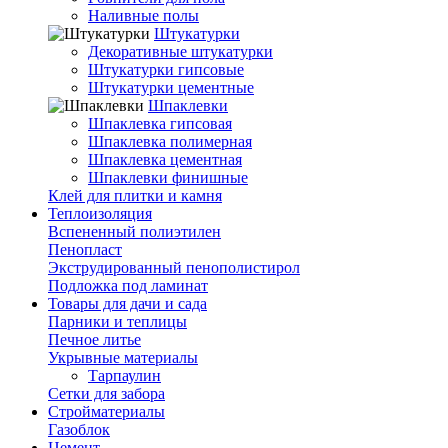
Наливные полы
Штукатурки
Декоративные штукатурки
Штукатурки гипсовые
Штукатурки цементные
Шпаклевки
Шпаклевка гипсовая
Шпаклевка полимерная
Шпаклевка цементная
Шпаклевки финишные
Клей для плитки и камня
Теплоизоляция
Вспененный полиэтилен
Пенопласт
Экструдированный пенополистирол
Подложка под ламинат
Товары для дачи и сада
Парники и теплицы
Печное литье
Укрывные материалы
Тарпаулин
Сетки для забора
Стройматериалы
Газоблок
Цемент