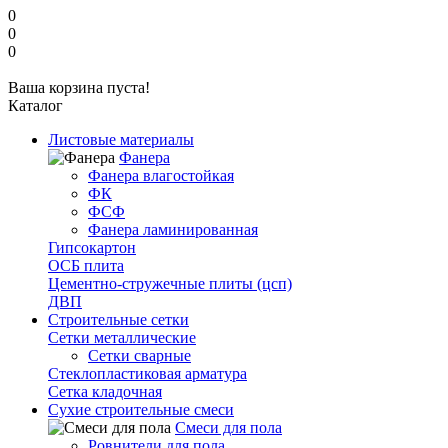
0
0
0
Ваша корзина пуста!
Каталог
Листовые материалы
Фанера
Фанера влагостойкая
ФК
ФСФ
Фанера ламинированная
Гипсокартон
ОСБ плита
Цементно-стружечные плиты (цсп)
ДВП
Строительные сетки
Сетки металлические
Сетки сварные
Стеклопластиковая арматура
Сетка кладочная
Сухие строительные смеси
Смеси для пола
Ровнители для пола