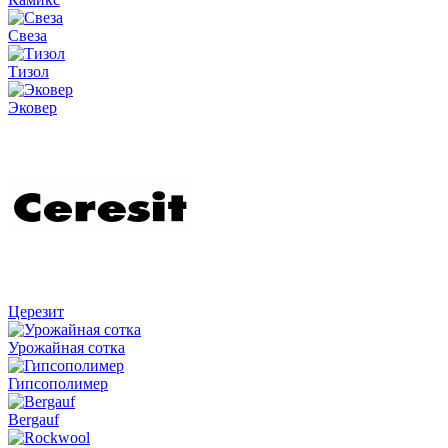
Свеза
Тизол
Эковер
Церезит
Урожайная сотка
Гипсополимер
Bergauf