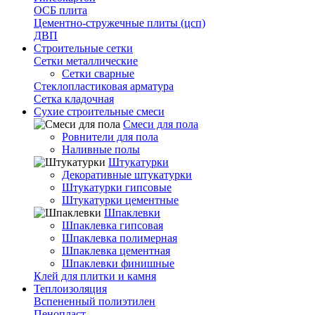
ОСБ плита
Цементно-стружечные плиты (цсп)
ДВП
Строительные сетки
Сетки металлические
Сетки сварные
Стеклопластиковая арматура
Сетка кладочная
Сухие строительные смеси
Смеси для пола
Ровнители для пола
Наливные полы
Штукатурки
Декоративные штукатурки
Штукатурки гипсовые
Штукатурки цементные
Шпаклевки
Шпаклевка гипсовая
Шпаклевка полимерная
Шпаклевка цементная
Шпаклевки финишные
Клей для плитки и камня
Теплоизоляция
Вспененный полиэтилен
Пенопласт