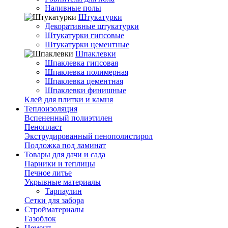
Наливные полы
Штукатурки
Декоративные штукатурки
Штукатурки гипсовые
Штукатурки цементные
Шпаклевки
Шпаклевка гипсовая
Шпаклевка полимерная
Шпаклевка цементная
Шпаклевки финишные
Клей для плитки и камня
Теплоизоляция
Вспененный полиэтилен
Пенопласт
Экструдированный пенополистирол
Подложка под ламинат
Товары для дачи и сада
Парники и теплицы
Печное литье
Укрывные материалы
Тарпаулин
Сетки для забора
Стройматериалы
Газоблок
Цемент