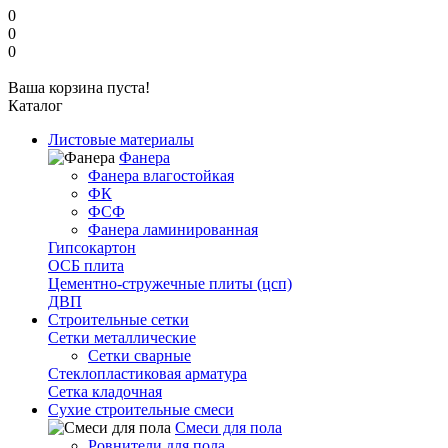
0
0
0
Ваша корзина пуста!
Каталог
Листовые материалы
Фанера
Фанера влагостойкая
ФК
ФСФ
Фанера ламинированная
Гипсокартон
ОСБ плита
Цементно-стружечные плиты (цсп)
ДВП
Строительные сетки
Сетки металлические
Сетки сварные
Стеклопластиковая арматура
Сетка кладочная
Сухие строительные смеси
Смеси для пола
Ровнители для пола