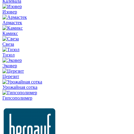
Калевала
Изовер
Армастек
Камикс
Свеза
Тизол
Эковер
Церезит
Урожайная сотка
Гипсополимер