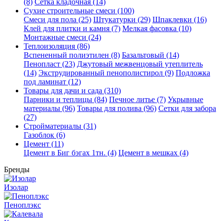
(8)
Сетка кладочная (14)
Сухие строительные смеси (100)
Смеси для пола (25)
Штукатурки (29)
Шпаклевки (16)
Клей для плитки и камня (7)
Мелкая фасовка (10)
Монтажные смеси (24)
Теплоизоляция (86)
Вспененный полиэтилен (8)
Базальтовый (14)
Пенопласт (23)
Джутовый межвенцовый утеплитель
(14)
Экструдированный пенополистирол (9)
Подложка
под ламинат (12)
Товары для дачи и сада (310)
Парники и теплицы (84)
Печное литье (7)
Укрывные
материалы (96)
Товары для полива (96)
Сетки для забора
(27)
Стройматериалы (31)
Газоблок (6)
Цемент (11)
Цемент в Биг бэгах 1тн. (4)
Цемент в мешках (4)
Бренды
Изолар
Пеноплэкс