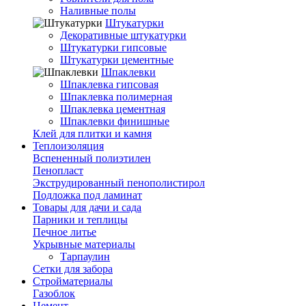
Наливные полы
Штукатурки
Декоративные штукатурки
Штукатурки гипсовые
Штукатурки цементные
Шпаклевки
Шпаклевка гипсовая
Шпаклевка полимерная
Шпаклевка цементная
Шпаклевки финишные
Клей для плитки и камня
Теплоизоляция
Вспененный полиэтилен
Пенопласт
Экструдированный пенополистирол
Подложка под ламинат
Товары для дачи и сада
Парники и теплицы
Печное литье
Укрывные материалы
Тарпаулин
Сетки для забора
Стройматериалы
Газоблок
Цемент