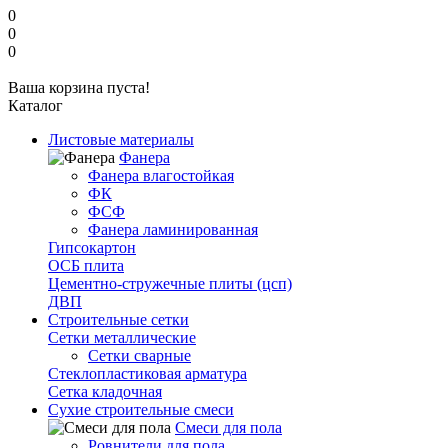
0
0
0
Ваша корзина пуста!
Каталог
Листовые материалы
Фанера
Фанера влагостойкая
ФК
ФСФ
Фанера ламинированная
Гипсокартон
ОСБ плита
Цементно-стружечные плиты (цсп)
ДВП
Строительные сетки
Сетки металлические
Сетки сварные
Стеклопластиковая арматура
Сетка кладочная
Сухие строительные смеси
Смеси для пола
Ровнители для пола