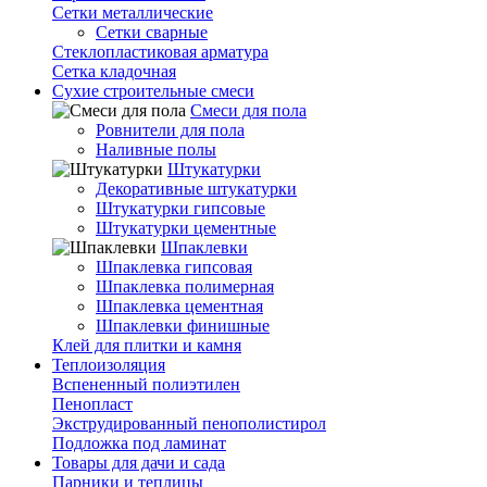
Сетки металлические
Сетки сварные
Стеклопластиковая арматура
Сетка кладочная
Сухие строительные смеси
Смеси для пола
Ровнители для пола
Наливные полы
Штукатурки
Декоративные штукатурки
Штукатурки гипсовые
Штукатурки цементные
Шпаклевки
Шпаклевка гипсовая
Шпаклевка полимерная
Шпаклевка цементная
Шпаклевки финишные
Клей для плитки и камня
Теплоизоляция
Вспененный полиэтилен
Пенопласт
Экструдированный пенополистирол
Подложка под ламинат
Товары для дачи и сада
Парники и теплицы