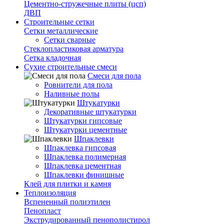
Цементно-стружечные плиты (цсп)
ДВП
Строительные сетки
Сетки металлические
Сетки сварные
Стеклопластиковая арматура
Сетка кладочная
Сухие строительные смеси
Смеси для пола
Ровнители для пола
Наливные полы
Штукатурки
Декоративные штукатурки
Штукатурки гипсовые
Штукатурки цементные
Шпаклевки
Шпаклевка гипсовая
Шпаклевка полимерная
Шпаклевка цементная
Шпаклевки финишные
Клей для плитки и камня
Теплоизоляция
Вспененный полиэтилен
Пенопласт
Экструдированный пенополистирол