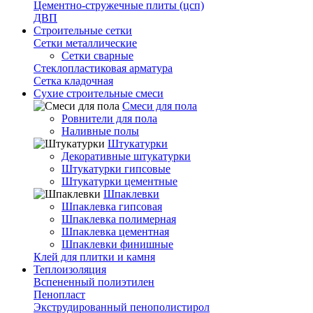
Цементно-стружечные плиты (цсп)
ДВП
Строительные сетки
Сетки металлические
Сетки сварные
Стеклопластиковая арматура
Сетка кладочная
Сухие строительные смеси
Смеси для пола
Ровнители для пола
Наливные полы
Штукатурки
Декоративные штукатурки
Штукатурки гипсовые
Штукатурки цементные
Шпаклевки
Шпаклевка гипсовая
Шпаклевка полимерная
Шпаклевка цементная
Шпаклевки финишные
Клей для плитки и камня
Теплоизоляция
Вспененный полиэтилен
Пенопласт
Экструдированный пенополистирол