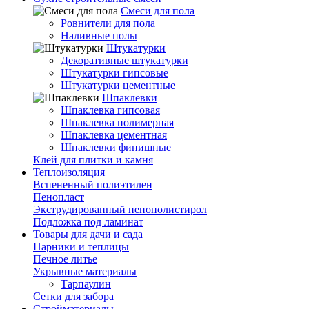
Смеси для пола
Ровнители для пола
Наливные полы
Штукатурки
Декоративные штукатурки
Штукатурки гипсовые
Штукатурки цементные
Шпаклевки
Шпаклевка гипсовая
Шпаклевка полимерная
Шпаклевка цементная
Шпаклевки финишные
Клей для плитки и камня
Теплоизоляция
Вспененный полиэтилен
Пенопласт
Экструдированный пенополистирол
Подложка под ламинат
Товары для дачи и сада
Парники и теплицы
Печное литье
Укрывные материалы
Тарпаулин
Сетки для забора
Стройматериалы