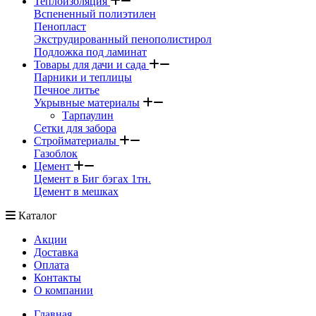
Теплоизоляция
Вспененный полиэтилен
Пенопласт
Экструдированный пенополистирол
Подложка под ламинат
Товары для дачи и сада
Парники и теплицы
Печное литье
Укрывные материалы
Тарпаулин
Сетки для забора
Стройматериалы
Газоблок
Цемент
Цемент в Биг бэгах 1тн.
Цемент в мешках
Каталог
Акции
Доставка
Оплата
Контакты
О компании
Главная