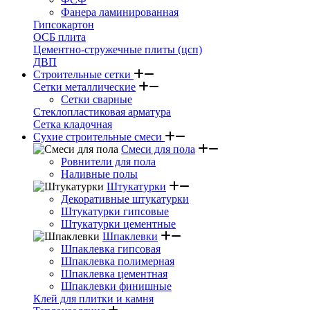
Фанера ламинированная
Гипсокартон
ОСБ плита
Цементно-стружечные плиты (цсп)
ДВП
Строительные сетки
Сетки металлические
Сетки сварные
Стеклопластиковая арматура
Сетка кладочная
Сухие строительные смеси
Смеси для пола
Ровнители для пола
Наливные полы
Штукатурки
Декоративные штукатурки
Штукатурки гипсовые
Штукатурки цементные
Шпаклевки
Шпаклевка гипсовая
Шпаклевка полимерная
Шпаклевка цементная
Шпаклевки финишные
Клей для плитки и камня