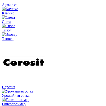
Армастек
Камикс
Свеза
Тизол
Эковер
Церезит
Урожайная сотка
Гипсополимер