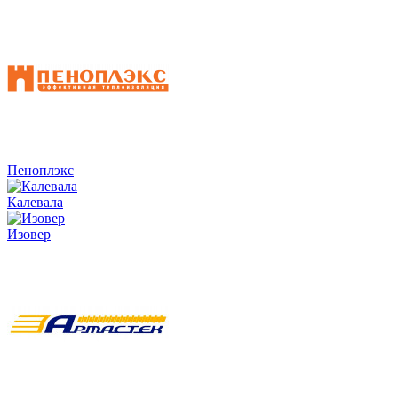
Пеноплэкс
Калевала
Изовер