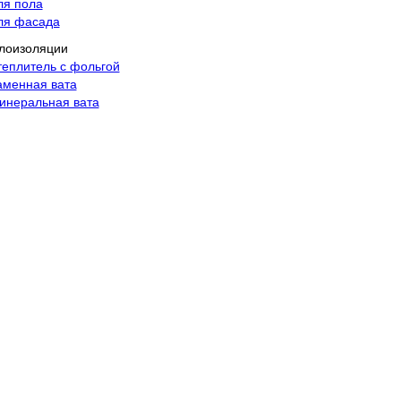
ля пола
ля фасада
лоизоляции
теплитель с фольгой
аменная вата
инеральная вата