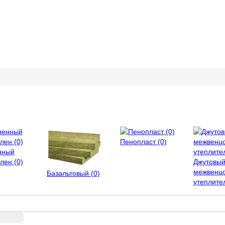
Пенопласт (0)
нный
лен (0)
Джутовы
межвенц
Базальтовый (0)
утеплител