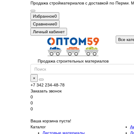
Продажа стройматериалов с доставкой по Перми. М
Избранное
0
Сравнение
0
Личный кабинет
Все кат
Продажа строительных материалов
×
+7 342 234-48-78
Заказать звонок
0
0
0
Ваша корзина пуста!
Каталог
А
Листовые материалы
Д