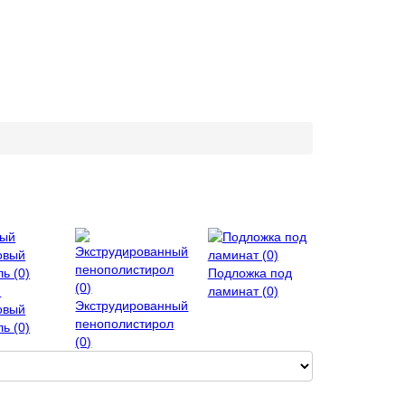
Подложка под
й
ламинат (0)
Экструдированный
овый
пенополистирол
ь (0)
(0)