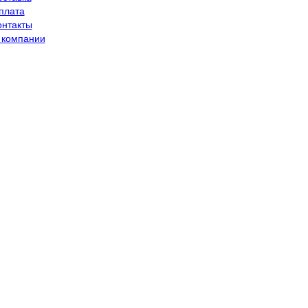
плата
онтакты
 компании