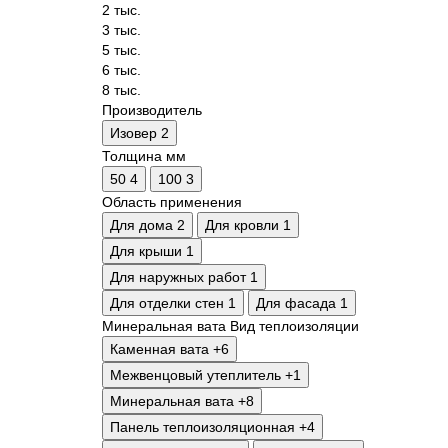
2 тыс.
3 тыс.
5 тыс.
6 тыс.
8 тыс.
Производитель
Изовер
2
Толщина мм
50
4
100
3
Область применения
Для дома
2
Для кровли
1
Для крыши
1
Для наружных работ
1
Для отделки стен
1
Для фасада
1
Минеральная вата
Вид теплоизоляции
Каменная вата
+6
Межвенцовый утеплитель
+1
Минеральная вата
+8
Панель теплоизоляционная
+4