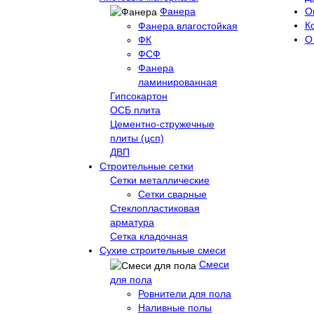
Фанера
О
К
Фанера влагостойкая
О
ФК
ФСФ
Фанера
ламинированная
Гипсокартон
ОСБ плита
Цементно-стружечные
плиты (цсп)
ДВП
Строительные сетки
Сетки металлические
Сетки сварные
Стеклопластиковая
арматура
Сетка кладочная
Сухие строительные смеси
Смеси
для пола
Ровнители для пола
Наливные полы