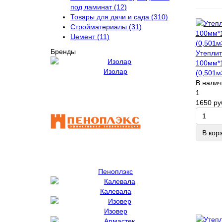
под ламинат (12)
Товары для дачи и сада (310)
Стройматериалы (31)
Цемент (11)
Бренды
Утепли
100мм*
Изолар
(0,501м
В налич
1
1650 ру
В кор
Пеноплэкс
Калевала
Изовер