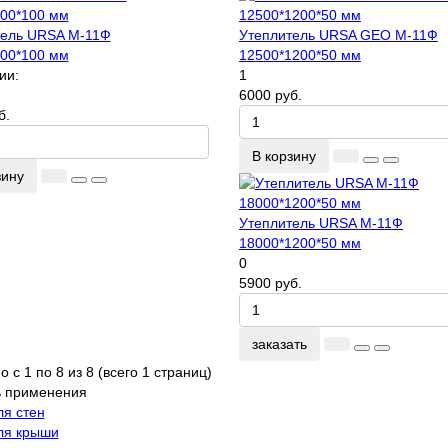
тель URSA М-11Ф
Утеплитель URSA GEO М-11Ф
00*100 мм
12500*1200*50 мм
ии:
1
6000 руб.
б.
В корзину
зину
Утеплитель URSA М-11Ф
18000*1200*50 мм
0
5900 руб.
заказать
 с 1 по 8 из 8 (всего 1 страниц)
ь применения
ля стен
ля крыши