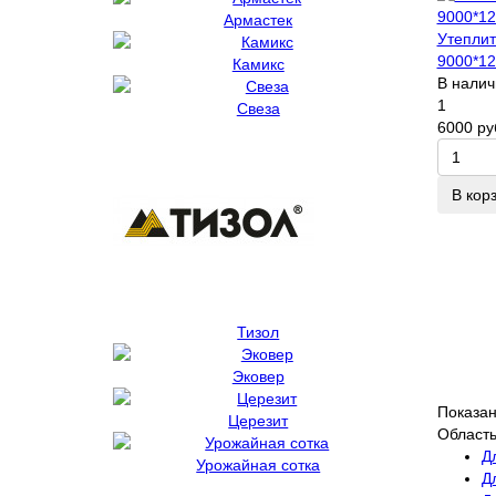
Армастек
Утепли
9000*12
Камикс
В налич
1
Свеза
6000 ру
В кор
Тизол
Эковер
Показано
Церезит
Област
Д
Урожайная сотка
Д