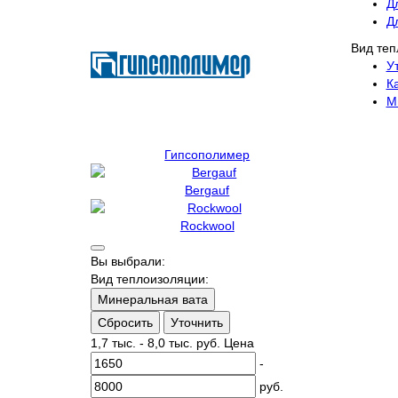
Д
Д
Вид теп
У
К
М
Гипсополимер
Bergauf
Rockwool
Вы выбрали:
Вид теплоизоляции:
Минеральная вата
Сбросить
Уточнить
1,7 тыс.
-
8,0 тыс.
руб.
Цена
-
руб.