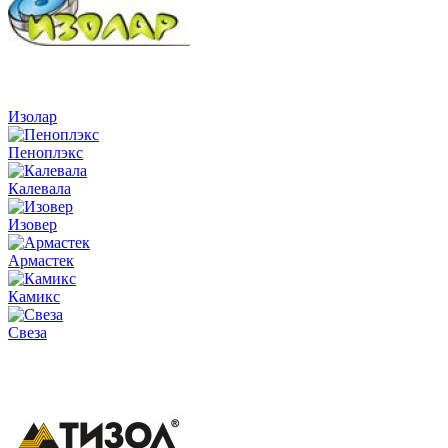
Изолар
Пеноплэкс
Калевала
Изовер
Армастек
Камикс
Свеза