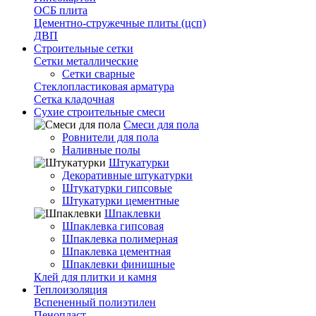
ОСБ плита
Цементно-стружечные плиты (цсп)
ДВП
Строительные сетки
Сетки металлические
Сетки сварные
Стеклопластиковая арматура
Сетка кладочная
Сухие строительные смеси
Смеси для пола
Ровнители для пола
Наливные полы
Штукатурки
Декоративные штукатурки
Штукатурки гипсовые
Штукатурки цементные
Шпаклевки
Шпаклевка гипсовая
Шпаклевка полимерная
Шпаклевка цементная
Шпаклевки финишные
Клей для плитки и камня
Теплоизоляция
Вспененный полиэтилен
Пенопласт