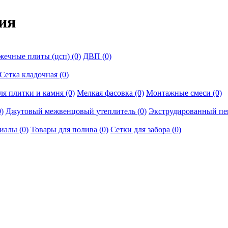
ия
ечные плиты (цсп) (0)
ДВП (0)
Сетка кладочная (0)
ля плитки и камня (0)
Мелкая фасовка (0)
Монтажные смеси (0)
)
Джутовый межвенцовый утеплитель (0)
Экструдированный пе
иалы (0)
Товары для полива (0)
Сетки для забора (0)