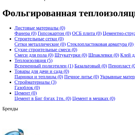
Фольгированная теплоизоляц
Листовые материалы (0)
Фанера (0)
Гипсокартон (0)
ОСБ плита (0)
Цементно-струж
Строительные сетки (0)
Сетки металлические (0)
Стеклопластиковая арматура (0)
Сухие строительные смеси (0)
Смеси для пола (0)
Штукатурки (0)
Шпаклевки (0)
Клей д
Теплоизоляция (5)
Вспененный полиэтилен (1)
Базальтовый (0)
Пенопласт (0
Товары для дачи и сада (0)
Парники и теплицы (0)
Печное литье (0)
Укрывные матер
Стройматериалы (3)
Газоблок (0)
Цемент (0)
Цемент в Биг бэгах 1тн. (0)
Цемент в мешках (0)
Бренды