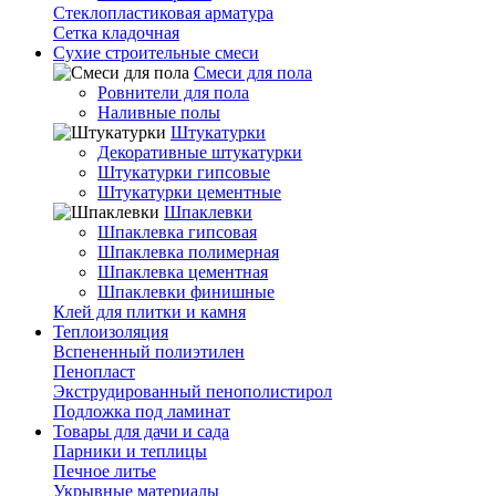
Стеклопластиковая арматура
Сетка кладочная
Сухие строительные смеси
Смеси для пола
Ровнители для пола
Наливные полы
Штукатурки
Декоративные штукатурки
Штукатурки гипсовые
Штукатурки цементные
Шпаклевки
Шпаклевка гипсовая
Шпаклевка полимерная
Шпаклевка цементная
Шпаклевки финишные
Клей для плитки и камня
Теплоизоляция
Вспененный полиэтилен
Пенопласт
Экструдированный пенополистирол
Подложка под ламинат
Товары для дачи и сада
Парники и теплицы
Печное литье
Укрывные материалы