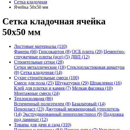
Сетка кладочная
Ячейка 50х50 мм
Сетка кладочная ячейка
50х50 мм
Листовые материалы (110)
Фанера (66)
Гипсокартон (8)
ОСБ плита (20)
Цементно-
стружечные плиты (цсп) (5)
ДВП (12)
Строительные сетки (28)
Сетки металлические (18)
Стеклопластиковая арматура
(8)
Сетка кладочная (14)
Сухие строительные смеси (100)
Смеси для пола (25)
Штукатурки (29)
Шпаклевки (16)
Клей для плитки и камня (7)
Мелкая фасовка (10)
Монтажные смеси (24)
Теплоизоляция (86)
Вспененный полиэтилен (8)
Базальтовый (14)
Пенопласт (23)
Джутовый межвенцовый утеплитель
(14)
Экструдированный пенополистирол (9)
Подложка
под ламинат (12)
Товары для дачи и сада (310)
Парники и теплицы (84)
Печное литье (7)
Укрывные