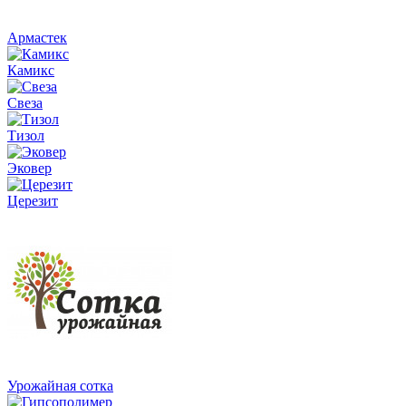
Армастек
Камикс
Свеза
Тизол
Эковер
Церезит
Урожайная сотка