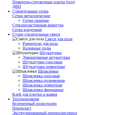
Цементно-стружечные плиты (цсп)
ДВП
Строительные сетки
Сетки металлические
Сетки сварные
Стеклопластиковая арматура
Сетка кладочная
Сухие строительные смеси
Смеси для пола
Ровнители для пола
Наливные полы
Штукатурки
Декоративные штукатурки
Штукатурки гипсовые
Штукатурки цементные
Шпаклевки
Шпаклевка гипсовая
Шпаклевка полимерная
Шпаклевка цементная
Шпаклевки финишные
Клей для плитки и камня
Теплоизоляция
Вспененный полиэтилен
Пенопласт
Экструдированный пенополистирол