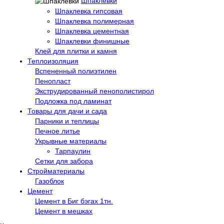
Шпаклевки
Шпаклевка гипсовая
Шпаклевка полимерная
Шпаклевка цементная
Шпаклевки финишные
Клей для плитки и камня
Теплоизоляция
Вспененный полиэтилен
Пенопласт
Экструдированный пенополистирол
Подложка под ламинат
Товары для дачи и сада
Парники и теплицы
Печное литье
Укрывные материалы
Тарпаулин
Сетки для забора
Стройматериалы
Газоблок
Цемент
Цемент в Биг бэгах 1тн.
Цемент в мешках