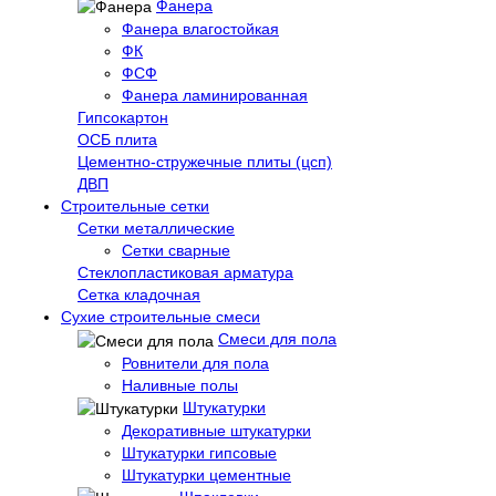
Фанера
Фанера влагостойкая
ФК
ФСФ
Фанера ламинированная
Гипсокартон
ОСБ плита
Цементно-стружечные плиты (цсп)
ДВП
Строительные сетки
Сетки металлические
Сетки сварные
Стеклопластиковая арматура
Сетка кладочная
Сухие строительные смеси
Смеси для пола
Ровнители для пола
Наливные полы
Штукатурки
Декоративные штукатурки
Штукатурки гипсовые
Штукатурки цементные