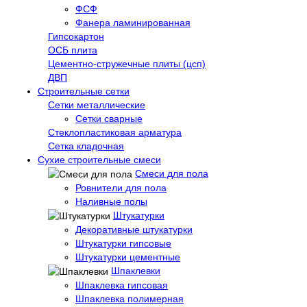
ФСФ
Фанера ламинированная
Гипсокартон
ОСБ плита
Цементно-стружечные плиты (цсп)
ДВП
Строительные сетки
Сетки металлические
Сетки сварные
Стеклопластиковая арматура
Сетка кладочная
Сухие строительные смеси
Смеси для пола
Ровнители для пола
Наливные полы
Штукатурки
Декоративные штукатурки
Штукатурки гипсовые
Штукатурки цементные
Шпаклевки
Шпаклевка гипсовая
Шпаклевка полимерная