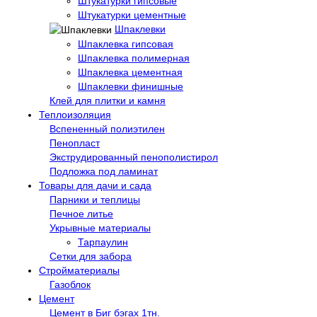
Штукатурки гипсовые
Штукатурки цементные
Шпаклевки
Шпаклевка гипсовая
Шпаклевка полимерная
Шпаклевка цементная
Шпаклевки финишные
Клей для плитки и камня
Теплоизоляция
Вспененный полиэтилен
Пенопласт
Экструдированный пенополистирол
Подложка под ламинат
Товары для дачи и сада
Парники и теплицы
Печное литье
Укрывные материалы
Тарпаулин
Сетки для забора
Стройматериалы
Газоблок
Цемент
Цемент в Биг бэгах 1тн.