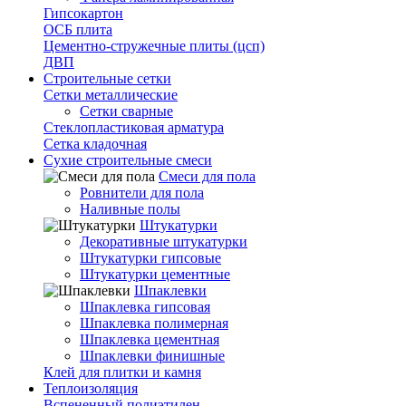
Гипсокартон
ОСБ плита
Цементно-стружечные плиты (цсп)
ДВП
Строительные сетки
Сетки металлические
Сетки сварные
Стеклопластиковая арматура
Сетка кладочная
Сухие строительные смеси
Смеси для пола
Ровнители для пола
Наливные полы
Штукатурки
Декоративные штукатурки
Штукатурки гипсовые
Штукатурки цементные
Шпаклевки
Шпаклевка гипсовая
Шпаклевка полимерная
Шпаклевка цементная
Шпаклевки финишные
Клей для плитки и камня
Теплоизоляция
Вспененный полиэтилен