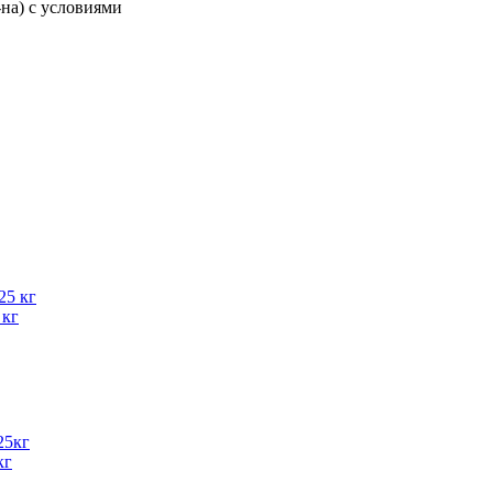
-на) с условиями
 кг
кг