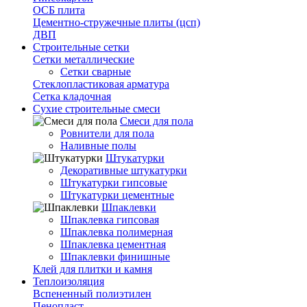
ОСБ плита
Цементно-стружечные плиты (цсп)
ДВП
Строительные сетки
Сетки металлические
Сетки сварные
Стеклопластиковая арматура
Сетка кладочная
Сухие строительные смеси
Смеси для пола
Ровнители для пола
Наливные полы
Штукатурки
Декоративные штукатурки
Штукатурки гипсовые
Штукатурки цементные
Шпаклевки
Шпаклевка гипсовая
Шпаклевка полимерная
Шпаклевка цементная
Шпаклевки финишные
Клей для плитки и камня
Теплоизоляция
Вспененный полиэтилен
Пенопласт