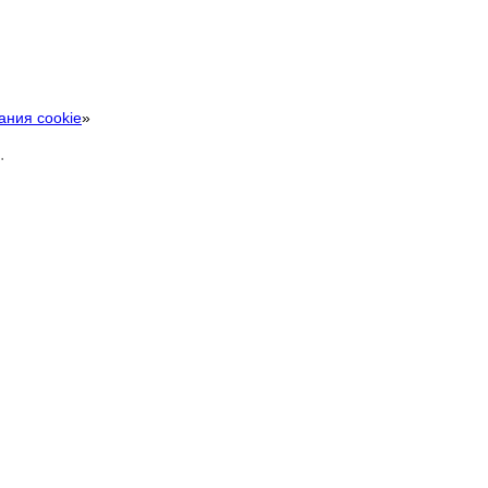
ания cookie
»
.