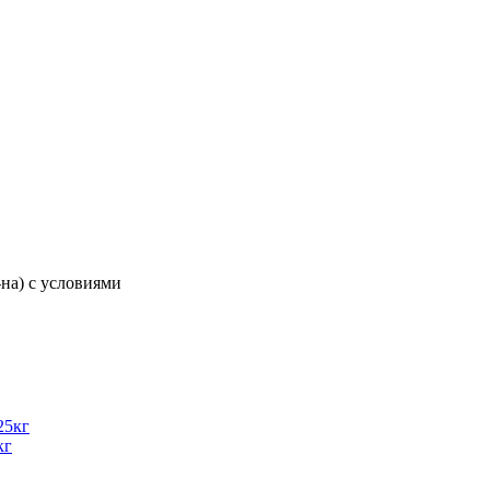
-на) с условиями
кг