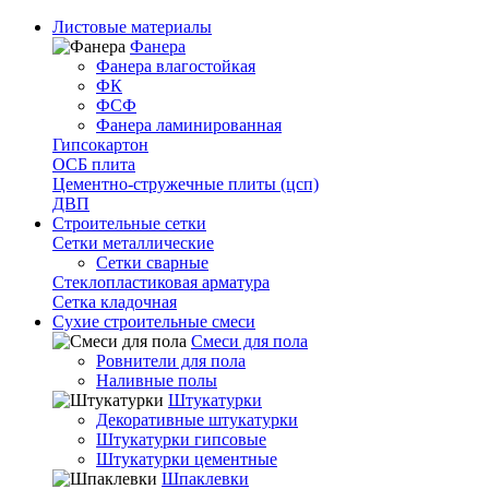
Листовые материалы
Фанера
Фанера влагостойкая
ФК
ФСФ
Фанера ламинированная
Гипсокартон
ОСБ плита
Цементно-стружечные плиты (цсп)
ДВП
Строительные сетки
Сетки металлические
Сетки сварные
Стеклопластиковая арматура
Сетка кладочная
Сухие строительные смеси
Смеси для пола
Ровнители для пола
Наливные полы
Штукатурки
Декоративные штукатурки
Штукатурки гипсовые
Штукатурки цементные
Шпаклевки