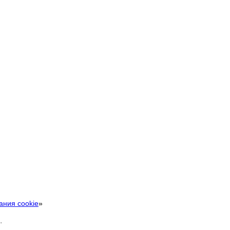
ания cookie
»
.