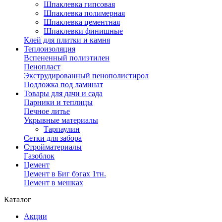
Шпаклевка гипсовая
Шпаклевка полимерная
Шпаклевка цементная
Шпаклевки финишные
Клей для плитки и камня
Теплоизоляция
Вспененный полиэтилен
Пенопласт
Экструдированный пенополистирол
Подложка под ламинат
Товары для дачи и сада
Парники и теплицы
Печное литье
Укрывные материалы
Тарпаулин
Сетки для забора
Стройматериалы
Газоблок
Цемент
Цемент в Биг бэгах 1тн.
Цемент в мешках
Каталог
Акции