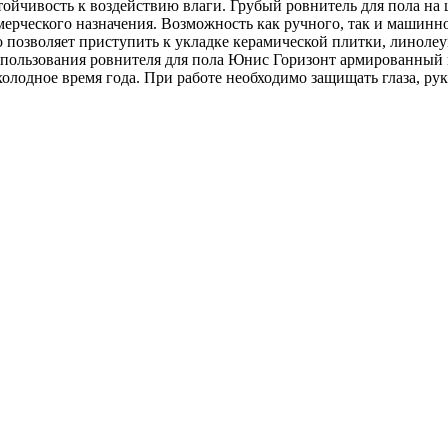
тойчивость к воздействию влаги. Грубый ровнитель для пола на 
рческого назначения. Возможность как ручного, так и машинног
то позволяет приступить к укладке керамической плитки, линоле
использования ровнителя для пола Юнис Горизонт армированный 
олодное время года. При работе необходимо защищать глаза, ру