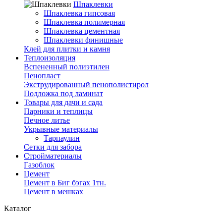
Шпаклевки
Шпаклевка гипсовая
Шпаклевка полимерная
Шпаклевка цементная
Шпаклевки финишные
Клей для плитки и камня
Теплоизоляция
Вспененный полиэтилен
Пенопласт
Экструдированный пенополистирол
Подложка под ламинат
Товары для дачи и сада
Парники и теплицы
Печное литье
Укрывные материалы
Тарпаулин
Сетки для забора
Стройматериалы
Газоблок
Цемент
Цемент в Биг бэгах 1тн.
Цемент в мешках
Каталог