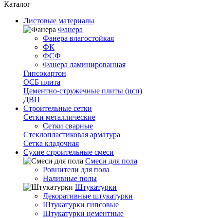
Каталог
Листовые материалы
Фанера
Фанера влагостойкая
ФК
ФСФ
Фанера ламинированная
Гипсокартон
ОСБ плита
Цементно-стружечные плиты (цсп)
ДВП
Строительные сетки
Сетки металлические
Сетки сварные
Стеклопластиковая арматура
Сетка кладочная
Сухие строительные смеси
Смеси для пола
Ровнители для пола
Наливные полы
Штукатурки
Декоративные штукатурки
Штукатурки гипсовые
Штукатурки цементные