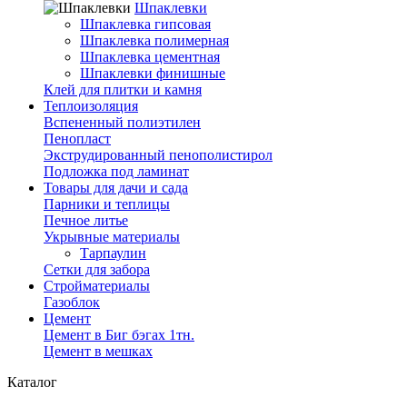
Шпаклевки
Шпаклевка гипсовая
Шпаклевка полимерная
Шпаклевка цементная
Шпаклевки финишные
Клей для плитки и камня
Теплоизоляция
Вспененный полиэтилен
Пенопласт
Экструдированный пенополистирол
Подложка под ламинат
Товары для дачи и сада
Парники и теплицы
Печное литье
Укрывные материалы
Тарпаулин
Сетки для забора
Стройматериалы
Газоблок
Цемент
Цемент в Биг бэгах 1тн.
Цемент в мешках
Каталог