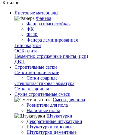
Каталог
Листовые материалы
Фанера
Фанера влагостойкая
ФК
ФСФ
Фанера ламинированная
Гипсокартон
ОСБ плита
Цементно-стружечные плиты (цсп)
ДВП
Строительные сетки
Сетки металлические
Сетки сварные
Стеклопластиковая арматура
Сетка кладочная
Сухие строительные смеси
Смеси для пола
Ровнители для пола
Наливные полы
Штукатурки
Декоративные штукатурки
Штукатурки гипсовые
Штукатурки цементные