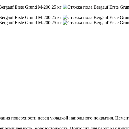
ивания поверхности перед укладкой напольного покрытия. Цемен
проницаемость, морозостойкость. Подходит для работ как внут