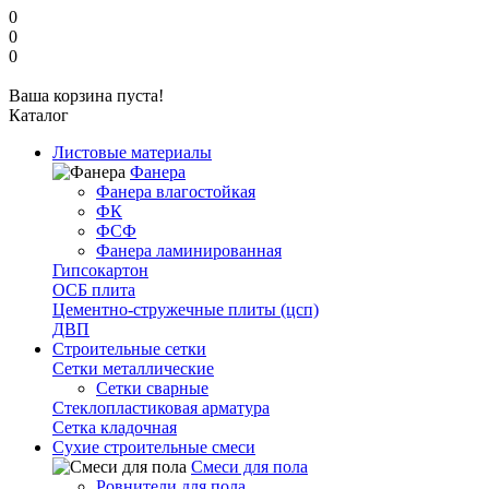
0
0
0
Ваша корзина пуста!
Каталог
Листовые материалы
Фанера
Фанера влагостойкая
ФК
ФСФ
Фанера ламинированная
Гипсокартон
ОСБ плита
Цементно-стружечные плиты (цсп)
ДВП
Строительные сетки
Сетки металлические
Сетки сварные
Стеклопластиковая арматура
Сетка кладочная
Сухие строительные смеси
Смеси для пола
Ровнители для пола