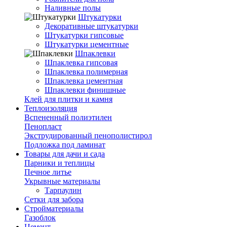
Наливные полы
Штукатурки
Декоративные штукатурки
Штукатурки гипсовые
Штукатурки цементные
Шпаклевки
Шпаклевка гипсовая
Шпаклевка полимерная
Шпаклевка цементная
Шпаклевки финишные
Клей для плитки и камня
Теплоизоляция
Вспененный полиэтилен
Пенопласт
Экструдированный пенополистирол
Подложка под ламинат
Товары для дачи и сада
Парники и теплицы
Печное литье
Укрывные материалы
Тарпаулин
Сетки для забора
Стройматериалы
Газоблок
Цемент