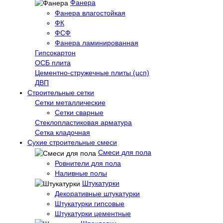
Фанера
Фанера влагостойкая
ФК
ФСФ
Фанера ламинированная
Гипсокартон
ОСБ плита
Цементно-стружечные плиты (цсп)
ДВП
Строительные сетки
Сетки металлические
Сетки сварные
Стеклопластиковая арматура
Сетка кладочная
Сухие строительные смеси
Смеси для пола
Ровнители для пола
Наливные полы
Штукатурки
Декоративные штукатурки
Штукатурки гипсовые
Штукатурки цементные