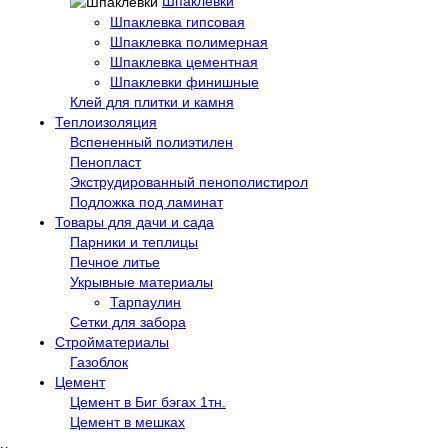
Шпаклевки
Шпаклевка гипсовая
Шпаклевка полимерная
Шпаклевка цементная
Шпаклевки финишные
Клей для плитки и камня
Теплоизоляция
Вспененный полиэтилен
Пенопласт
Экструдированный пенополистирол
Подложка под ламинат
Товары для дачи и сада
Парники и теплицы
Печное литье
Укрывные материалы
Тарпаулин
Сетки для забора
Стройматериалы
Газоблок
Цемент
Цемент в Биг бэгах 1тн.
Цемент в мешках