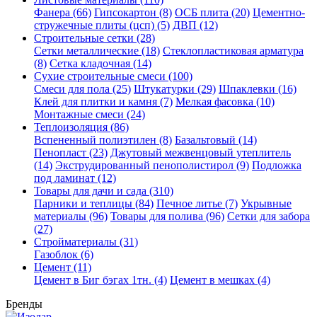
Фанера (66)
Гипсокартон (8)
ОСБ плита (20)
Цементно-
стружечные плиты (цсп) (5)
ДВП (12)
Строительные сетки (28)
Сетки металлические (18)
Стеклопластиковая арматура
(8)
Сетка кладочная (14)
Сухие строительные смеси (100)
Смеси для пола (25)
Штукатурки (29)
Шпаклевки (16)
Клей для плитки и камня (7)
Мелкая фасовка (10)
Монтажные смеси (24)
Теплоизоляция (86)
Вспененный полиэтилен (8)
Базальтовый (14)
Пенопласт (23)
Джутовый межвенцовый утеплитель
(14)
Экструдированный пенополистирол (9)
Подложка
под ламинат (12)
Товары для дачи и сада (310)
Парники и теплицы (84)
Печное литье (7)
Укрывные
материалы (96)
Товары для полива (96)
Сетки для забора
(27)
Стройматериалы (31)
Газоблок (6)
Цемент (11)
Цемент в Биг бэгах 1тн. (4)
Цемент в мешках (4)
Бренды