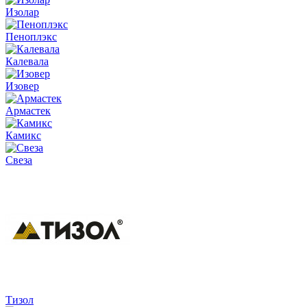
Изолар
Пеноплэкс
Калевала
Изовер
Армастек
Камикс
Свеза
Тизол