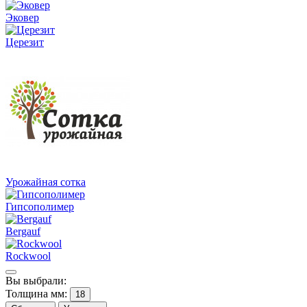
Эковер
Церезит
Урожайная сотка
Гипсополимер
Bergauf
Rockwool
Вы выбрали:
Толщина мм:
18