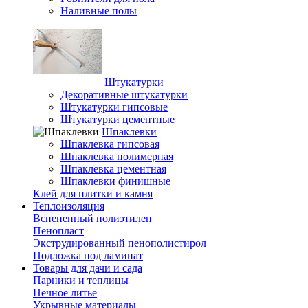
Наливные полы
Штукатурки
Декоративные штукатурки
Штукатурки гипсовые
Штукатурки цементные
Шпаклевки
Шпаклевка гипсовая
Шпаклевка полимерная
Шпаклевка цементная
Шпаклевки финишные
Клей для плитки и камня
Теплоизоляция
Вспененный полиэтилен
Пенопласт
Экструдированный пенополистирол
Подложка под ламинат
Товары для дачи и сада
Парники и теплицы
Печное литье
Укрывные материалы