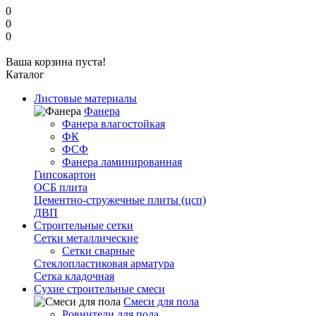
0
0
0
Ваша корзина пуста!
Каталог
Листовые материалы
Фанера
Фанера влагостойкая
ФК
ФСФ
Фанера ламинированная
Гипсокартон
ОСБ плита
Цементно-стружечные плиты (цсп)
ДВП
Строительные сетки
Сетки металлические
Сетки сварные
Стеклопластиковая арматура
Сетка кладочная
Сухие строительные смеси
Смеси для пола
Ровнители для пола