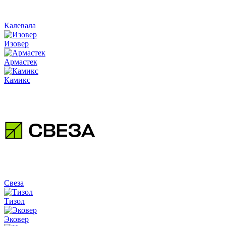
Калевала
Изовер
Армастек
Камикс
Свеза
Тизол
Эковер