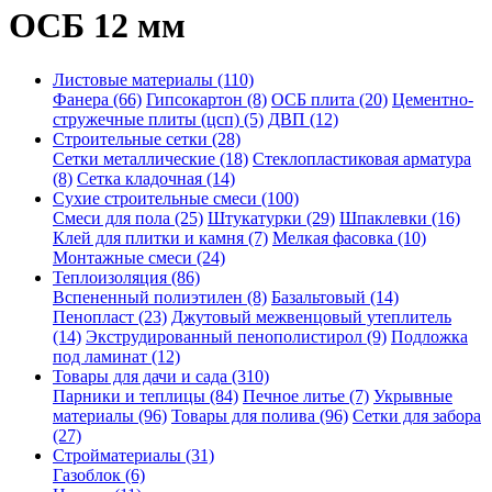
ОСБ 12 мм
Листовые материалы (110)
Фанера (66)
Гипсокартон (8)
ОСБ плита (20)
Цементно-
стружечные плиты (цсп) (5)
ДВП (12)
Строительные сетки (28)
Сетки металлические (18)
Стеклопластиковая арматура
(8)
Сетка кладочная (14)
Сухие строительные смеси (100)
Смеси для пола (25)
Штукатурки (29)
Шпаклевки (16)
Клей для плитки и камня (7)
Мелкая фасовка (10)
Монтажные смеси (24)
Теплоизоляция (86)
Вспененный полиэтилен (8)
Базальтовый (14)
Пенопласт (23)
Джутовый межвенцовый утеплитель
(14)
Экструдированный пенополистирол (9)
Подложка
под ламинат (12)
Товары для дачи и сада (310)
Парники и теплицы (84)
Печное литье (7)
Укрывные
материалы (96)
Товары для полива (96)
Сетки для забора
(27)
Стройматериалы (31)
Газоблок (6)