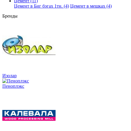
Цемент (11)
Цемент в Биг бэгах 1тн. (4)
Цемент в мешках (4)
Бренды
Изолар
Пеноплэкс