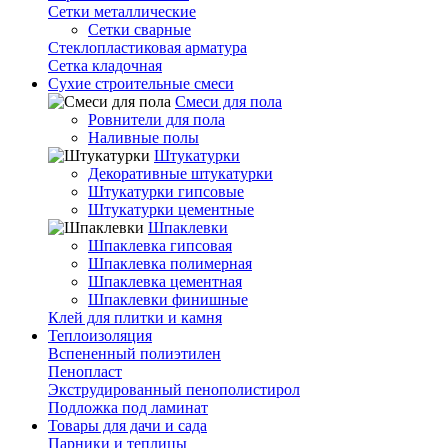
Сетки металлические
Сетки сварные
Стеклопластиковая арматура
Сетка кладочная
Сухие строительные смеси
Смеси для пола
Ровнители для пола
Наливные полы
Штукатурки
Декоративные штукатурки
Штукатурки гипсовые
Штукатурки цементные
Шпаклевки
Шпаклевка гипсовая
Шпаклевка полимерная
Шпаклевка цементная
Шпаклевки финишные
Клей для плитки и камня
Теплоизоляция
Вспененный полиэтилен
Пенопласт
Экструдированный пенополистирол
Подложка под ламинат
Товары для дачи и сада
Парники и теплицы