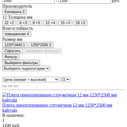
-
руб.
Производитель
Калевала
3
12
Толщина мм
22
+2
6
+3
9
+5
12
+4
15
+3
18
+3
Влагостойкость
повышенная
4
Размер мм
1220*2440
1
1250*2500
3
Сбросить
Выберите фильтры
Фильтр
Выберите фильтры
Плита ориентированно стружечная 12 мм 1250*2500 мм
kalevala
В наличии:
1
1100 руб.