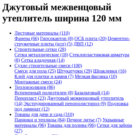
Джутовый межвенцовый
утеплитель ширина 120 мм
Листовые материалы (110)
Фанера (66)
Гипсокартон (8)
ОСБ плита (20)
Цементно-
стружечные плиты (цсп) (5)
ДВП (12)
Строительные сетки (28)
Сетки металлические (18)
Стеклопластиковая арматура
(8)
Сетка кладочная (14)
Сухие строительные смеси (100)
Смеси для пола (25)
Штукатурки (29)
Шпаклевки (16)
Клей для плитки и камня (7)
Мелкая фасовка (10)
Монтажные смеси (24)
Теплоизоляция (86)
Вспененный полиэтилен (8)
Базальтовый (14)
Пенопласт (23)
Джутовый межвенцовый утеплитель
(14)
Экструдированный пенополистирол (9)
Подложка
под ламинат (12)
Товары для дачи и сада (310)
Парники и теплицы (84)
Печное литье (7)
Укрывные
материалы (96)
Товары для полива (96)
Сетки для забора
(27)