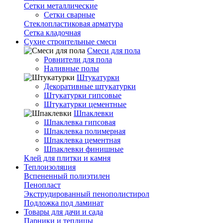
Сетки металлические
Сетки сварные
Стеклопластиковая арматура
Сетка кладочная
Сухие строительные смеси
Смеси для пола
Ровнители для пола
Наливные полы
Штукатурки
Декоративные штукатурки
Штукатурки гипсовые
Штукатурки цементные
Шпаклевки
Шпаклевка гипсовая
Шпаклевка полимерная
Шпаклевка цементная
Шпаклевки финишные
Клей для плитки и камня
Теплоизоляция
Вспененный полиэтилен
Пенопласт
Экструдированный пенополистирол
Подложка под ламинат
Товары для дачи и сада
Парники и теплицы