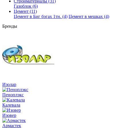
Стройматериалы (31)
Газоблок (6)
Цемент (11)
Цемент в Биг бэгах 1тн. (4)
Цемент в мешках (4)
Бренды
Изолар
Пеноплэкс
Калевала
Изовер
Армастек