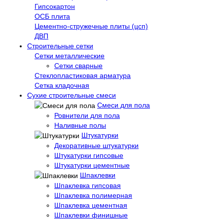
Гипсокартон
ОСБ плита
Цементно-стружечные плиты (цсп)
ДВП
Строительные сетки
Сетки металлические
Сетки сварные
Стеклопластиковая арматура
Сетка кладочная
Сухие строительные смеси
Смеси для пола
Ровнители для пола
Наливные полы
Штукатурки
Декоративные штукатурки
Штукатурки гипсовые
Штукатурки цементные
Шпаклевки
Шпаклевка гипсовая
Шпаклевка полимерная
Шпаклевка цементная
Шпаклевки финишные