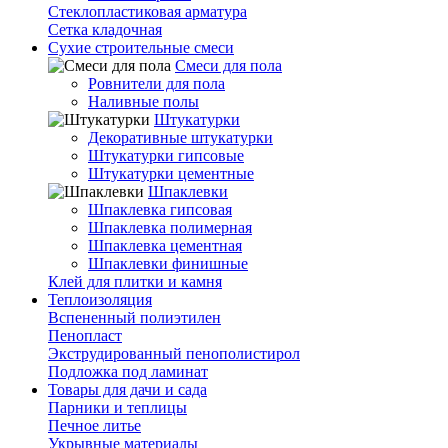
Стеклопластиковая арматура
Сетка кладочная
Сухие строительные смеси
Смеси для пола
Ровнители для пола
Наливные полы
Штукатурки
Декоративные штукатурки
Штукатурки гипсовые
Штукатурки цементные
Шпаклевки
Шпаклевка гипсовая
Шпаклевка полимерная
Шпаклевка цементная
Шпаклевки финишные
Клей для плитки и камня
Теплоизоляция
Вспененный полиэтилен
Пенопласт
Экструдированный пенополистирол
Подложка под ламинат
Товары для дачи и сада
Парники и теплицы
Печное литье
Укрывные материалы