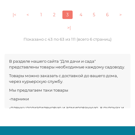
|<
<
1
2
3
4
5
6
>
>|
Показано с 43 по 63 из 111 (всего 6 страниц)
В разделе нашего сайта "Для дачи и сада"
представлены товары необходимые каждому садоводу.
Товары можно заказать с доставкой до вашего дома,
через курьерскую службу.
Мы предлагаем таки товары
-парники
-пленку полиэтиленовую и армированную, в рулонах и
нарезанную.
-товары для полива
-спандбонд и укрывной материал для грядок и теплиц.