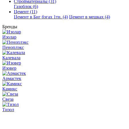
Стройматериалы (31)
Газоблок (6)
Цемент (11)
Цемент в Биг бэгах 1тн. (4)
Цемент в мешках (4)
Бренды
Изолар
Пеноплэкс
Калевала
Изовер
Армастек
Камикс
Свеза
Тизол