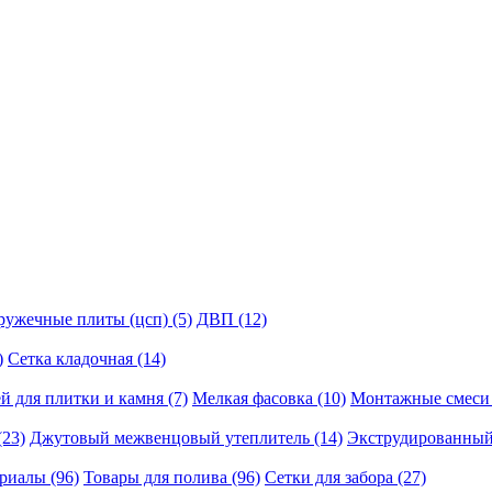
ружечные плиты (цсп) (5)
ДВП (12)
)
Сетка кладочная (14)
й для плитки и камня (7)
Мелкая фасовка (10)
Монтажные смеси 
(23)
Джутовый межвенцовый утеплитель (14)
Экструдированный
риалы (96)
Товары для полива (96)
Сетки для забора (27)