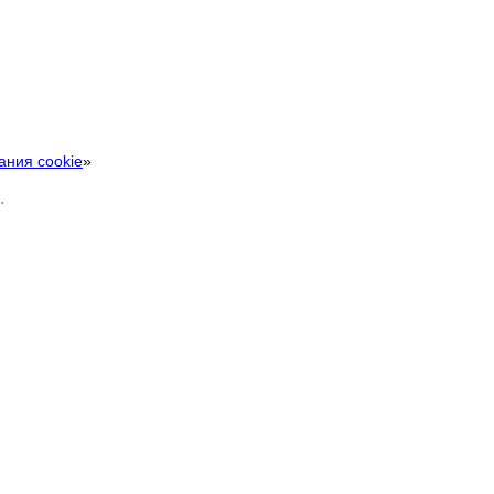
ания cookie
»
.