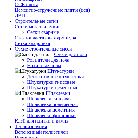
ОСБ плита
Цементно-стружечные плиты (цсп)
ДВП
Строительные сетки
Сетки металлические
Сетки сварные
Стеклопластиковая арматура
Сетка кладочная
Сухие строительные смеси
Смеси для пола
Ровнители для пола
Наливные полы
Штукатурки
Декоративные штукатурки
Штукатурки гипсовые
Штукатурки цементные
Шпаклевки
Шпаклевка гипсовая
Шпаклевка полимерная
Шпаклевка цементная
Шпаклевки финишные
Клей для плитки и камня
Теплоизоляция
Вспененный полиэтилен
Пенопласт