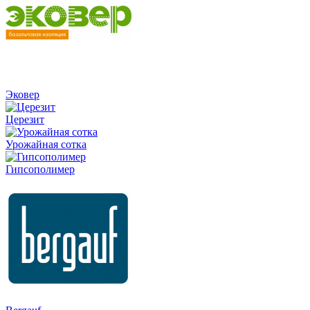
Эковер
Церезит
Урожайная сотка
Гипсополимер