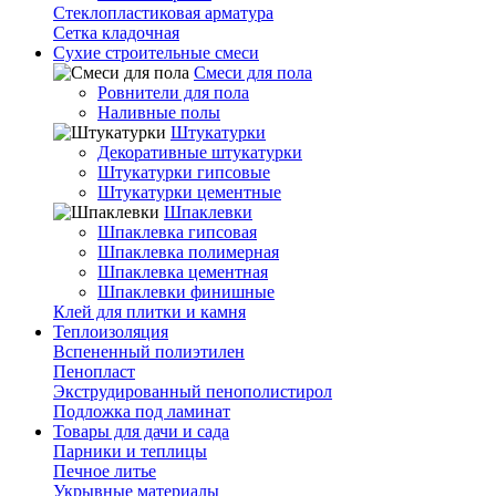
Стеклопластиковая арматура
Сетка кладочная
Сухие строительные смеси
Смеси для пола
Ровнители для пола
Наливные полы
Штукатурки
Декоративные штукатурки
Штукатурки гипсовые
Штукатурки цементные
Шпаклевки
Шпаклевка гипсовая
Шпаклевка полимерная
Шпаклевка цементная
Шпаклевки финишные
Клей для плитки и камня
Теплоизоляция
Вспененный полиэтилен
Пенопласт
Экструдированный пенополистирол
Подложка под ламинат
Товары для дачи и сада
Парники и теплицы
Печное литье
Укрывные материалы