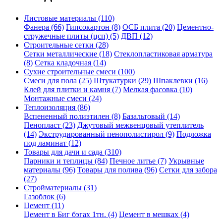
Листовые материалы (110)
Фанера (66)
Гипсокартон (8)
ОСБ плита (20)
Цементно-
стружечные плиты (цсп) (5)
ДВП (12)
Строительные сетки (28)
Сетки металлические (18)
Стеклопластиковая арматура
(8)
Сетка кладочная (14)
Сухие строительные смеси (100)
Смеси для пола (25)
Штукатурки (29)
Шпаклевки (16)
Клей для плитки и камня (7)
Мелкая фасовка (10)
Монтажные смеси (24)
Теплоизоляция (86)
Вспененный полиэтилен (8)
Базальтовый (14)
Пенопласт (23)
Джутовый межвенцовый утеплитель
(14)
Экструдированный пенополистирол (9)
Подложка
под ламинат (12)
Товары для дачи и сада (310)
Парники и теплицы (84)
Печное литье (7)
Укрывные
материалы (96)
Товары для полива (96)
Сетки для забора
(27)
Стройматериалы (31)
Газоблок (6)
Цемент (11)
Цемент в Биг бэгах 1тн. (4)
Цемент в мешках (4)