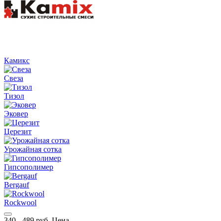
Камикс
Свеза
Тизол
Эковер
Церезит
Урожайная сотка
Гипсополимер
Bergauf
Rockwool
340
-
489
руб.
Цена