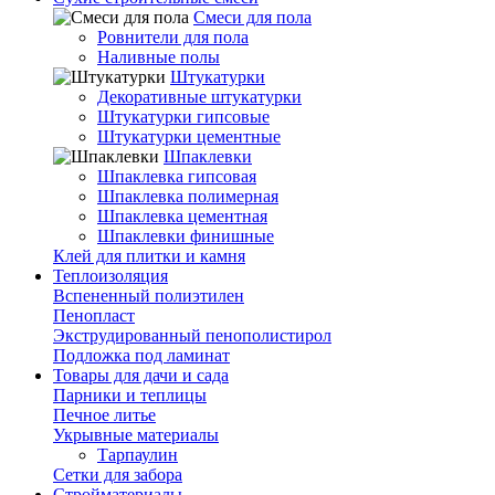
Смеси для пола
Ровнители для пола
Наливные полы
Штукатурки
Декоративные штукатурки
Штукатурки гипсовые
Штукатурки цементные
Шпаклевки
Шпаклевка гипсовая
Шпаклевка полимерная
Шпаклевка цементная
Шпаклевки финишные
Клей для плитки и камня
Теплоизоляция
Вспененный полиэтилен
Пенопласт
Экструдированный пенополистирол
Подложка под ламинат
Товары для дачи и сада
Парники и теплицы
Печное литье
Укрывные материалы
Тарпаулин
Сетки для забора
Стройматериалы