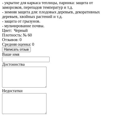
- укрытие для каркаса теплицы, парника: защита от
заморозков, перепадов температур и т.д.
- зимняя защита для: плодовых деревьев, декоративных
деревьев, хвойных растений и т.д.
- защита от грызунов.
- мульчирование почвы.
Цвет: Черный
Плотность: № 60
Отзывов: 0
Средняя оценка: 0
Написать отзыв
Ваше имя
Достоинства
Недостатки