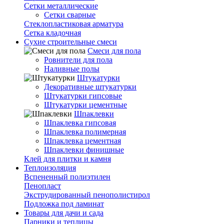
Сетки металлические
Сетки сварные
Стеклопластиковая арматура
Сетка кладочная
Сухие строительные смеси
Смеси для пола
Ровнители для пола
Наливные полы
Штукатурки
Декоративные штукатурки
Штукатурки гипсовые
Штукатурки цементные
Шпаклевки
Шпаклевка гипсовая
Шпаклевка полимерная
Шпаклевка цементная
Шпаклевки финишные
Клей для плитки и камня
Теплоизоляция
Вспененный полиэтилен
Пенопласт
Экструдированный пенополистирол
Подложка под ламинат
Товары для дачи и сада
Парники и теплицы