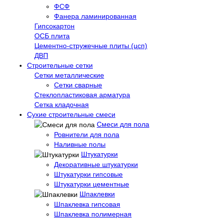
ФСФ
Фанера ламинированная
Гипсокартон
ОСБ плита
Цементно-стружечные плиты (цсп)
ДВП
Строительные сетки
Сетки металлические
Сетки сварные
Стеклопластиковая арматура
Сетка кладочная
Сухие строительные смеси
Смеси для пола
Ровнители для пола
Наливные полы
Штукатурки
Декоративные штукатурки
Штукатурки гипсовые
Штукатурки цементные
Шпаклевки
Шпаклевка гипсовая
Шпаклевка полимерная