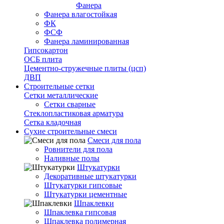
Фанера
Фанера влагостойкая
ФК
ФСФ
Фанера ламинированная
Гипсокартон
ОСБ плита
Цементно-стружечные плиты (цсп)
ДВП
Строительные сетки
Сетки металлические
Сетки сварные
Стеклопластиковая арматура
Сетка кладочная
Сухие строительные смеси
Смеси для пола
Ровнители для пола
Наливные полы
Штукатурки
Декоративные штукатурки
Штукатурки гипсовые
Штукатурки цементные
Шпаклевки
Шпаклевка гипсовая
Шпаклевка полимерная