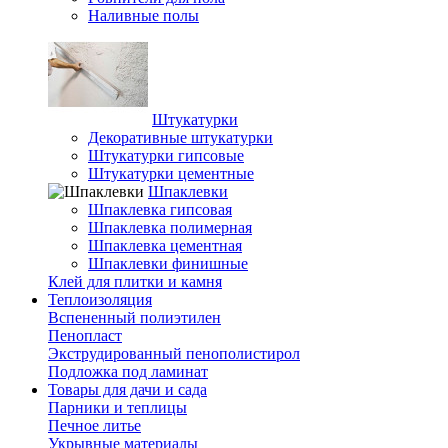
Наливные полы
Штукатурки
Декоративные штукатурки
Штукатурки гипсовые
Штукатурки цементные
Шпаклевки
Шпаклевка гипсовая
Шпаклевка полимерная
Шпаклевка цементная
Шпаклевки финишные
Клей для плитки и камня
Теплоизоляция
Вспененный полиэтилен
Пенопласт
Экструдированный пенополистирол
Подложка под ламинат
Товары для дачи и сада
Парники и теплицы
Печное литье
Укрывные материалы