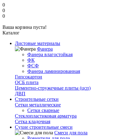
0
0
0
Ваша корзина пуста!
Каталог
Листовые материалы
Фанера
Фанера влагостойкая
ФК
ФСФ
Фанера ламинированная
Гипсокартон
ОСБ плита
Цементно-стружечные плиты (цсп)
ДВП
Строительные сетки
Сетки металлические
Сетки сварные
Стеклопластиковая арматура
Сетка кладочная
Сухие строительные смеси
Смеси для пола
Ровнители для пола