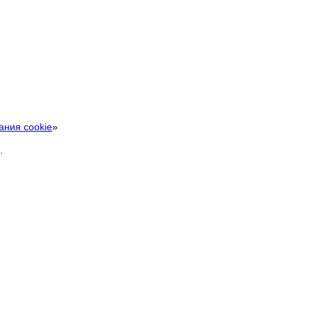
ания cookie
»
.