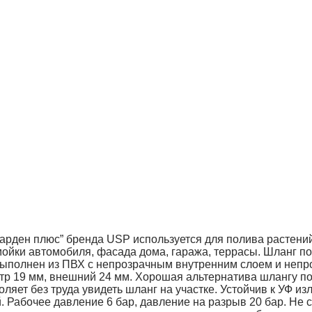
рден плюс” бренда USP используется для полива растений 
мойки автомобиля, фасада дома, гаража, террасы. Шланг по
Выполнен из ПВХ с непрозрачным внутренним слоем и неп
етр 19 мм, внешний 24 мм. Хорошая альтернатива шлангу п
оляет без труда увидеть шланг на участке. Устойчив к УФ и
 Рабочее давление 6 бар, давление на разрыв 20 бар. Не