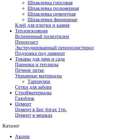
Шпаклевка гипсовая
Шпаклевка полимерная
Шпаклевка цементная
Шпаклевки финишные
Клей для плитки и камня
Теплоизоляция
Вспененный полиэтилен
Пенопласт
Экструдированный пенополистирол
Подложка под ламинат
Товары для дачи и сада
Парники и теплицы
Печное литье
Укрывные материалы
Тарпаулин
Сетки для забора
Стройматериалы
Газоблок
Цемент
Цемент в Биг бэгах 1тн.
Цемент в мешках
Каталог
Акции