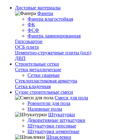
Листовые материалы
Фанера
Фанера влагостойкая
ФК
ФСФ
Фанера ламинированная
Гипсокартон
ОСБ плита
Цементно-стружечные плиты (цсп)
ДВП
Строительные сетки
Сетки металлические
Сетки сварные
Стеклопластиковая арматура
Сетка кладочная
Сухие строительные смеси
Смеси для пола
Ровнители для пола
Наливные полы
Штукатурки
Декоративные штукатурки
Штукатурки гипсовые
Штукатурки цементные
Шпаклевки