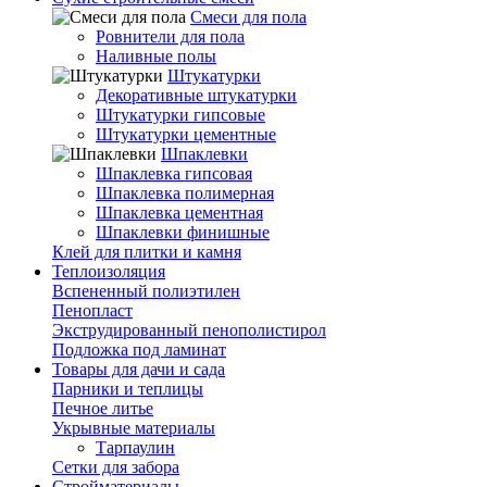
Смеси для пола
Ровнители для пола
Наливные полы
Штукатурки
Декоративные штукатурки
Штукатурки гипсовые
Штукатурки цементные
Шпаклевки
Шпаклевка гипсовая
Шпаклевка полимерная
Шпаклевка цементная
Шпаклевки финишные
Клей для плитки и камня
Теплоизоляция
Вспененный полиэтилен
Пенопласт
Экструдированный пенополистирол
Подложка под ламинат
Товары для дачи и сада
Парники и теплицы
Печное литье
Укрывные материалы
Тарпаулин
Сетки для забора
Стройматериалы