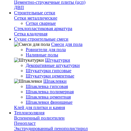
Цементно-стружечные плиты (цсп)
ДВП
Строительные сетки
Сетки металлические
Сетки сварные
Стеклопластиковая арматура
Сетка кладочная
Сухие строительные смеси
Смеси для пола
Ровнители для пола
Наливные полы
Штукатурки
Декоративные штукатурки
Штукатурки гипсовые
Штукатурки цементные
Шпаклевки
Шпаклевка гипсовая
Шпаклевка полимерная
Шпаклевка цементная
Шпаклевки финишные
Клей для плитки и камня
Теплоизоляция
Вспененный полиэтилен
Пенопласт
Экструдированный пенополистирол