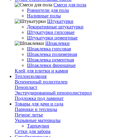
Смеси для пола
Ровнители для пола
Наливные полы
Штукатурки
Декоративные штукатурки
Штукатурки гипсовые
Штукатурки цементные
Шпаклевки
Шпаклевка гипсовая
Шпаклевка полимерная
Шпаклевка цементная
Шпаклевки финишные
Клей для плитки и камня
Теплоизоляция
Вспененный полиэтилен
Пенопласт
Экструдированный пенополистирол
Подложка под ламинат
Товары для дачи и сада
Парники и теплицы
Печное литье
Укрывные материалы
Тарпаулин
Сетки для забора
Стройматериалы