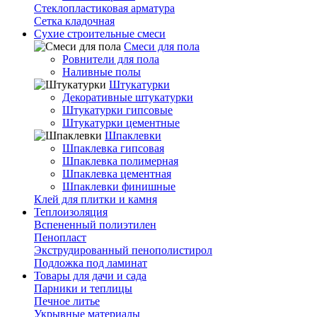
Стеклопластиковая арматура
Сетка кладочная
Сухие строительные смеси
Смеси для пола
Ровнители для пола
Наливные полы
Штукатурки
Декоративные штукатурки
Штукатурки гипсовые
Штукатурки цементные
Шпаклевки
Шпаклевка гипсовая
Шпаклевка полимерная
Шпаклевка цементная
Шпаклевки финишные
Клей для плитки и камня
Теплоизоляция
Вспененный полиэтилен
Пенопласт
Экструдированный пенополистирол
Подложка под ламинат
Товары для дачи и сада
Парники и теплицы
Печное литье
Укрывные материалы