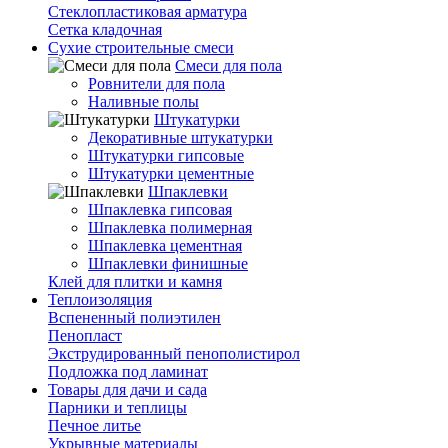
Стеклопластиковая арматура
Сетка кладочная
Сухие строительные смеси
Смеси для пола
Ровнители для пола
Наливные полы
Штукатурки
Декоративные штукатурки
Штукатурки гипсовые
Штукатурки цементные
Шпаклевки
Шпаклевка гипсовая
Шпаклевка полимерная
Шпаклевка цементная
Шпаклевки финишные
Клей для плитки и камня
Теплоизоляция
Вспененный полиэтилен
Пенопласт
Экструдированный пенополистирол
Подложка под ламинат
Товары для дачи и сада
Парники и теплицы
Печное литье
Укрывные материалы