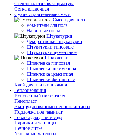
Стеклопластиковая арматура
Сетка кладочная
Сухие строительные смеси
Смеси для пола
Ровнители для пола
Наливные полы
Штукатурки
Декоративные штукатурки
Штукатурки гипсовые
Штукатурки цементные
Шпаклевки
Шпаклевка гипсовая
Шпаклевка полимерная
Шпаклевка цементная
Шпаклевки финишные
Клей для плитки и камня
Теплоизоляция
Вспененный полиэтилен
Пенопласт
Экструдированный пенополистирол
Подложка под ламинат
Товары для дачи и сада
Парники и теплицы
Печное литье
Укрывные материалы