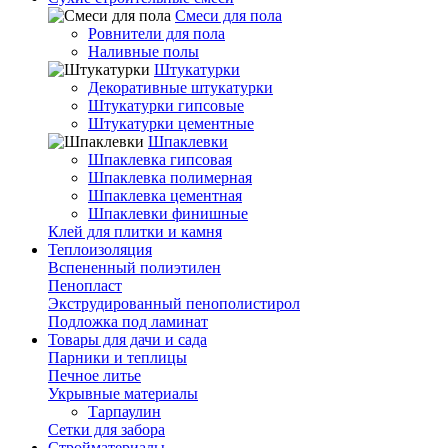
Смеси для пола
Ровнители для пола
Наливные полы
Штукатурки
Декоративные штукатурки
Штукатурки гипсовые
Штукатурки цементные
Шпаклевки
Шпаклевка гипсовая
Шпаклевка полимерная
Шпаклевка цементная
Шпаклевки финишные
Клей для плитки и камня
Теплоизоляция
Вспененный полиэтилен
Пенопласт
Экструдированный пенополистирол
Подложка под ламинат
Товары для дачи и сада
Парники и теплицы
Печное литье
Укрывные материалы
Тарпаулин
Сетки для забора
Стройматериалы